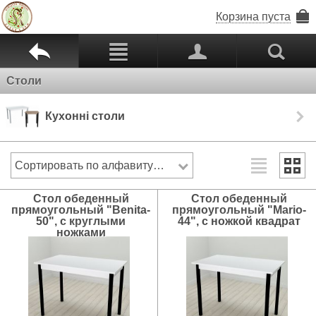
Корзина пуста
b
c
p
s
Столи
Кухонні столи
Сортировать по алфавиту: от А до Я
Cтол обеденный
Cтол обеденный
прямоугольный "Benita-
прямоугольный "Mario-
50", с круглыми
44", с ножкой квадрат
ножками