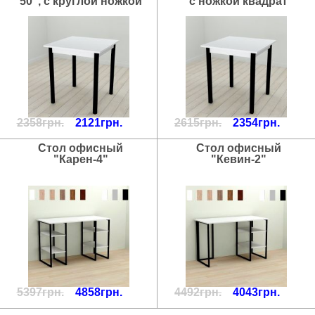
50", с круглой ножкой
с ножкой квадрат
2358грн.
2121грн.
2615грн.
2354грн.
Стол офисный
Стол офисный
"Карен-4"
"Кевин-2"
5397грн.
4858грн.
4492грн.
4043грн.