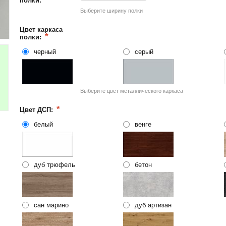
полки:
Выберите ширину полки
Цвет каркаса
полки:
черный
серый
Выберите цвет металлического каркаса
Цвет ДСП:
белый
венге
дуб трюфель
бетон
сан марино
дуб артизан