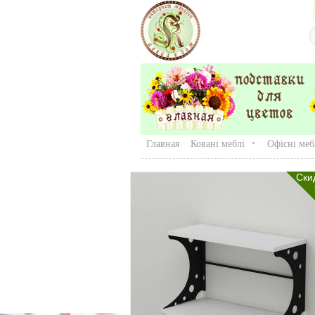
Главная
Ковані меблі
Офісні меб
Ски