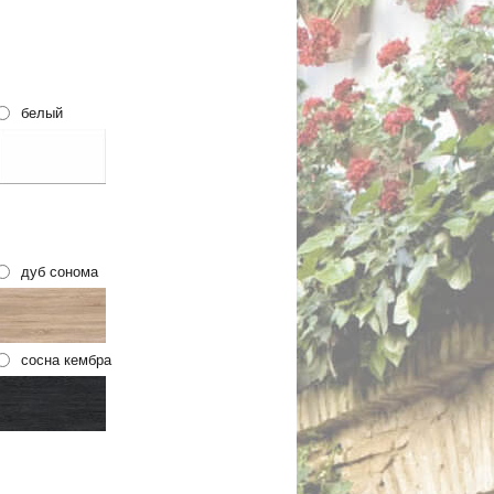
белый
дуб сонома
сосна кембра