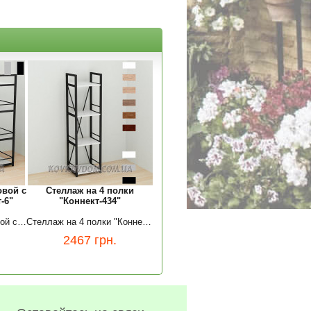
овой с
Стеллаж на 4 полки
-6"
"Коннект-434"
Письменный стол угловой с этажеркой "Коннект-6"
Стеллаж на 4 полки "Коннект-434"
2467
грн.