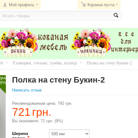
Мой профиль
Корзина пуста
лі
Етажерки, стелажі, тумбы, полиці
Полка на стену Букин-2
дка
Полка на стену Букин-2
9%
Написать отзыв
Рекомендованная цена:
792
грн.
721
грн.
Вы экономите:
71
грн.
(
9
%)
Ширина