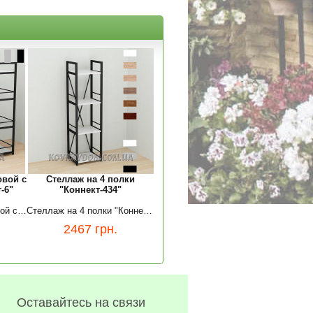
овой с
Стеллаж на 4 полки
-6"
"Коннект-434"
Письменный стол угловой с этажеркой "Коннект-6"
Стеллаж на 4 полки "Коннект-434"
2467
грн.
Оставайтесь на связи