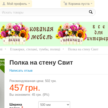
Мой профиль
Корзина пуста
лі
Етажерки, стелажі, тумбы, полиці
Полка на стену Свит
дка
Полка на стену Свит
9%
Написать отзыв
Рекомендованная цена:
502
грн.
457
грн.
Вы экономите:
45
грн.
(
9
%)
Ширина