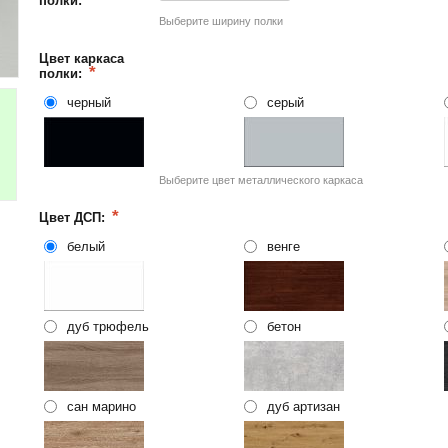
полки:
Выберите ширину полки
Цвет каркаса
полки:
черный
серый
Выберите цвет металлического каркаса
Цвет ДСП:
белый
венге
дуб трюфель
бетон
сан марино
дуб артизан