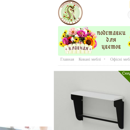
Главная
Ковані меблі
Офісні меб
Ски