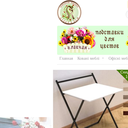
Главная
Ковані меблі
Офісні меб
Ски
1