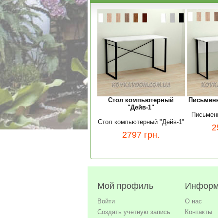
Стол компьютерный
Письменн
"Дейв-1"
Письменн
Стол компьютерный "Дейв-1"
2
2797
грн.
Мой профиль
Информ
Войти
О нас
Создать учетную запись
Контакты