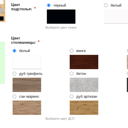
Цвет
черный
белый
подстолья:
Выберите цвет ножек
Цвет
столешницы:
белый
венге
дуб трюфель
бетон
сан марино
дуб артизан
Выберите цвет ДСП