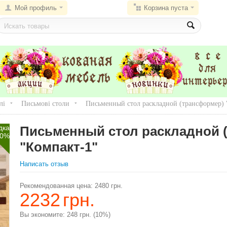
Мой профиль
Корзина пуста
лі
Письмові столи
Письменный стол раскладной (трансформер) 
дка
Письменный стол раскладной 
0%
"Компакт-1"
Написать отзыв
Рекомендованная цена:
2480
грн.
2232
грн.
Вы экономите:
248
грн.
(
10
%)