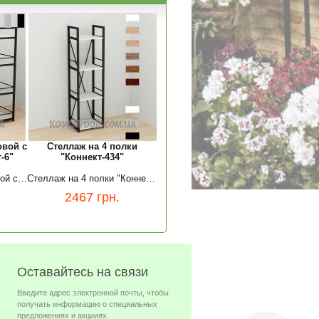
овой с
Стеллаж на 4 полки
-6"
"Коннект-434"
Письменный стол угловой с этажеркой "Коннект-6"
Стеллаж на 4 полки "Коннект-434"
2467
грн.
Оставайтесь на связи
Введите адрес электронной почты, чтобы
получать информацию о специальных
предложениях и акцииях.