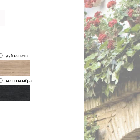
дуб сонома
сосна кембра