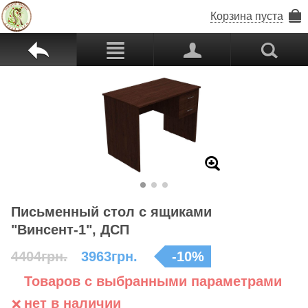
Корзина пуста
b
c
p
s
Z
Письменный стол с ящиками
"Винсент-1", ДСП
4404грн.
3963грн.
-
10
%
Товаров с выбранными параметрами
нет в наличии