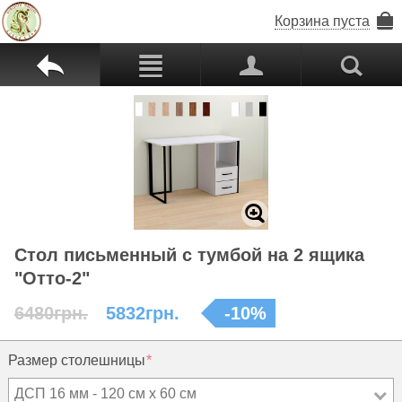
Корзина пуста
b
c
p
s
Z
Стол письменный с тумбой на 2 ящика
"Отто-2"
6480грн.
5832грн.
-
10
%
Размер столешницы
ДСП 16 мм - 120 см х 60 см