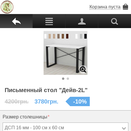
Корзина пуста
b
c
p
s
Z
Письменный стол "Дейв-2L"
4200грн.
3780грн.
-
10
%
Размер столешницы
ДСП 16 мм - 100 см х 60 см