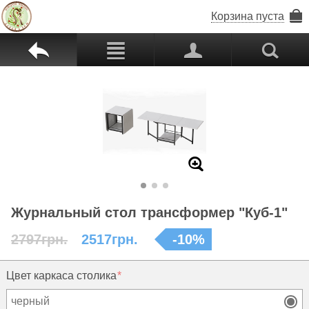
Корзина пуста
b
c
p
s
Z
Журнальный стол трансформер "Куб-1"
2797грн.
2517грн.
-
10
%
Цвет каркаса столика
черный