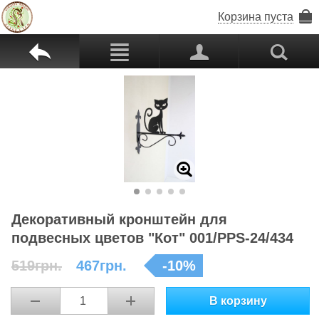
Корзина пуста
b
c
p
s
Z
Декоративный кронштейн для
подвесных цветов "Кот" 001/PPS-24/434
519грн.
467грн.
-
10
%
В корзину