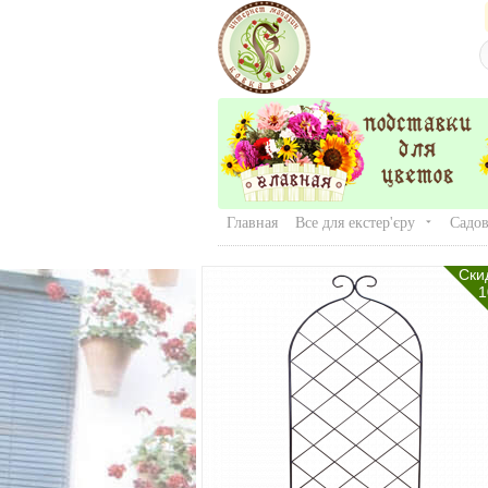
Главная
Все для екстер'єру
Садов
Ски
1