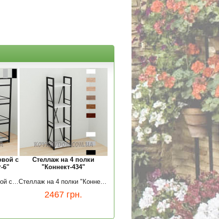
овой с
Стеллаж на 4 полки
-6"
"Коннект-434"
Письменный стол угловой с этажеркой "Коннект-6"
Стеллаж на 4 полки "Коннект-434"
2467
грн.