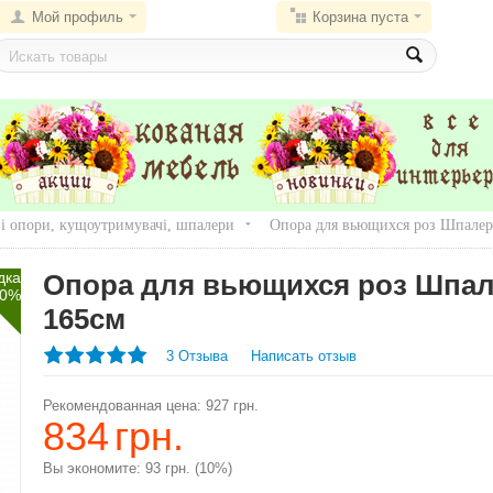
Мой профиль
Корзина пуста
і опори, кущоутримувачі, шпалери
Опора для вьющихся роз Шпалера
дка
Опора для вьющихся роз Шпале
0%
165см
3 Отзыва
Написать отзыв
Рекомендованная цена:
927
грн.
834
грн.
Вы экономите:
93
грн.
(
10
%)