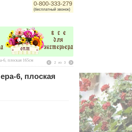
0-800-333-279
(бесплатный звонок)
-6, плоская 165см
2
из
3
ра-6, плоская