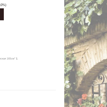
10%)
оская 165см"
1
.