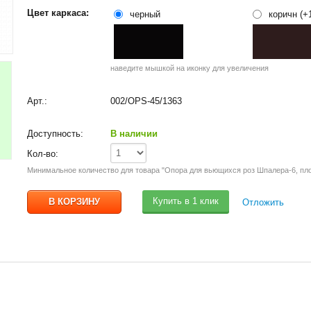
Цвет каркаса:
черный
коричн (+
наведите мышкой на иконку для увеличения
Арт.:
002/OPS-45/1363
Доступность:
В наличии
Кол-во:
Минимальное количество для товара "Опора для вьющихся роз Шпалера-6, пл
Купить в 1 клик
Отложить