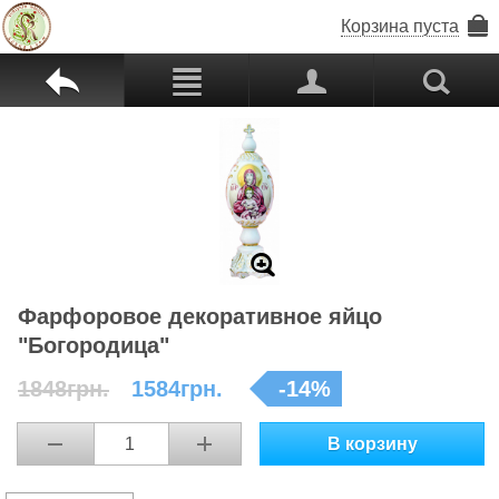
Корзина пуста
b
c
p
s
Z
Фарфоровое декоративное яйцо
"Богородица"
1848грн.
1584грн.
-
14
%
В корзину