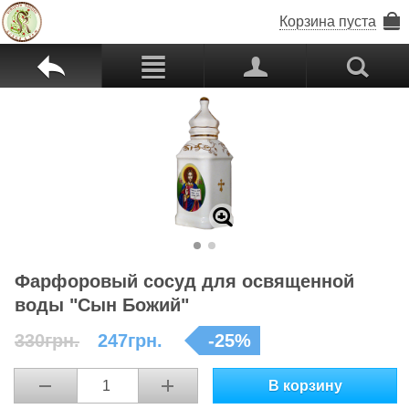
Корзина пуста
b
c
p
s
Z
Фарфоровый сосуд для освященной
воды "Сын Божий"
330грн.
247грн.
-
25
%
В корзину